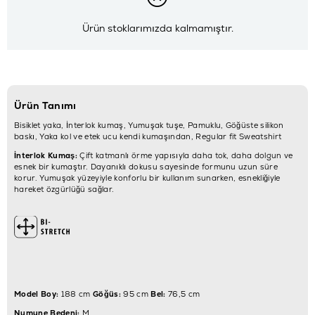
Ürün stoklarımızda kalmamıştır.
Ürün Tanımı
Bisiklet yaka, İnterlok kumaş, Yumuşak tuşe, Pamuklu, Göğüste silikon
baskı, Yaka kol ve etek ucu kendi kumaşından, Regular fit Sweatshirt
İnterlok Kumaş:
Çift katmanlı örme yapısıyla daha tok, daha dolgun ve
esnek bir kumaştır. Dayanıklı dokusu sayesinde formunu uzun süre
korur. Yumuşak yüzeyiyle konforlu bir kullanım sunarken, esnekliğiyle
hareket özgürlüğü sağlar.
Model Boy:
188 cm
Göğüs:
95 cm
Bel:
76,5 cm
Numune Bedeni:
M