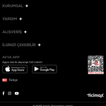
KURUMSAL
YARDIM
ALIŞVERİŞ
İLGİNİZİ ÇEKEBİLİR
AVVA APP
App’e özel ilk alışverişe %10 indirim!
Türkçe
© 2025 AVVA. Tüm hakları saklıdır.