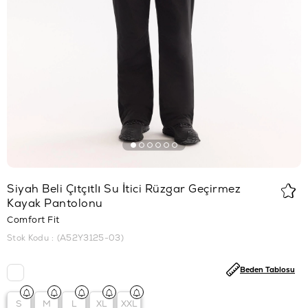
Siyah Beli Çıtçıtlı Su İtici Rüzgar Geçirmez
Kayak Pantolonu
Comfort Fit
Stok Kodu
(A52Y3125-03)
Beden Tablosu
S
M
L
XL
XXL