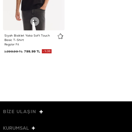
Siyah Bisiklet Yaka Soft Touch
Basic T-Shirt
Regular Fit
1.299,99 TL
799,99 TL
%38
BİZE ULAŞIN
KURUMSAL