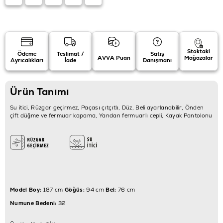
Stoktaki
Ödeme
Teslimat /
Satış
AVVA Puan
Mağazalar
Ayrıcalıkları
İade
Danışmanı
Ürün Tanımı
Su itici, Rüzgar geçirmez, Paçası çıtçıtlı, Düz, Beli ayarlanabilir, Önden
çift düğme ve fermuar kapama, Yandan fermuarlı cepli, Kayak Pantolonu
Model Boy:
187 cm
Göğüs:
94 cm
Bel:
76 cm
Numune Bedeni:
32