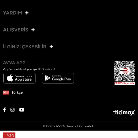
YARDIM
ALIŞVERİŞ
İLGİNİZİ ÇEKEBİLİR
AVVA APP
App’e özel ilk alışverişe %10 indirim!
Türkçe
© 2025 AVVA. Tüm hakları saklıdır.
%
10