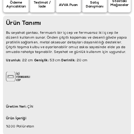
Stoktaki
Ödeme
Teslimat /
Satış
AVVA Puan
Mağazalar
Ayrıcalıkları
İade
Danışmanı
Ürün Tanımı
Bu seyahat çantası, fermuarlı bir iç cep ve fermuarsız iki iç cep ile
düzenli kullanım sunar. Önden çıtçıtlı kapaması ve desenli gövde yapısı
pratiklik sağlarken, metal aksesuar detayları dayanıklılığı destekler.
Çıtçıtlı taşıma kulbu ve ayarlanabilir omuz askısı sayesinde elde ya da
omuzda rahatça taşınabilir. Seyahat ve günlük kullanım için uygundur.
Uzunluk:
Genişlik:
Derinlik:
22 cm
53 cm
20 cm
Üretim Yeri:
ÇİN
Ürün İçeriği
%100 Poliüretan