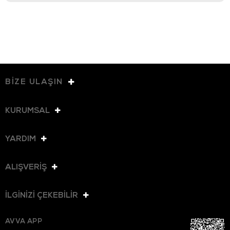
BİZE ULAŞIN
KURUMSAL
YARDIM
ALIŞVERİŞ
İLGİNİZİ ÇEKEBİLİR
AVVA APP