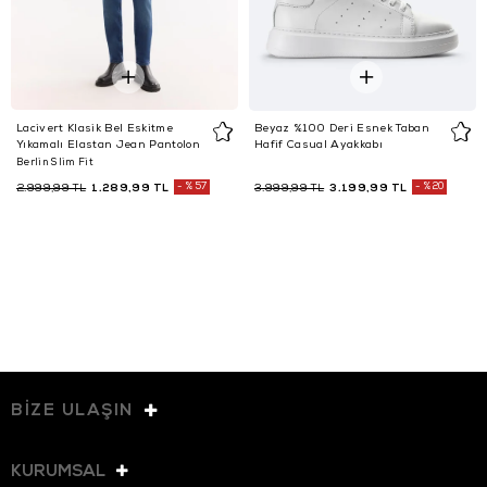
Lacivert Klasik Bel Eskitme
Beyaz %100 Deri Esnek Taban
Yıkamalı Elastan Jean Pantolon
Hafif Casual Ayakkabı
Berlin Slim Fit
1.289,99 TL
%57
3.199,99 TL
%20
2.999,99 TL
3.999,99 TL
BİZE ULAŞIN
KURUMSAL