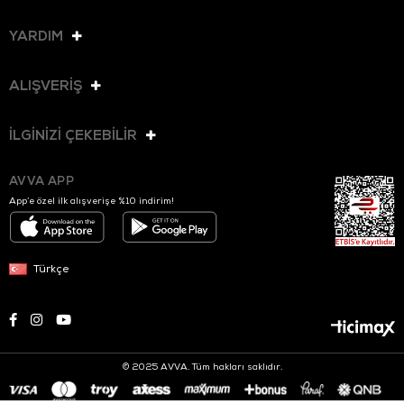
YARDIM
ALIŞVERİŞ
İLGİNİZİ ÇEKEBİLİR
AVVA APP
App’e özel ilk alışverişe %10 indirim!
Türkçe
© 2025 AVVA. Tüm hakları saklıdır.