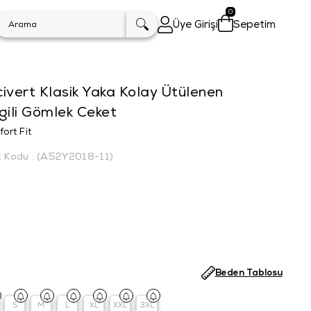
0
Üye Girişi
Sepetim
ivert Klasik Yaka Kolay Ütülenen
gili Gömlek Ceket
ort Fit
k Kodu
(A52Y2018-11)
Beden Tablosu
S
M
L
XL
XXL
3XL