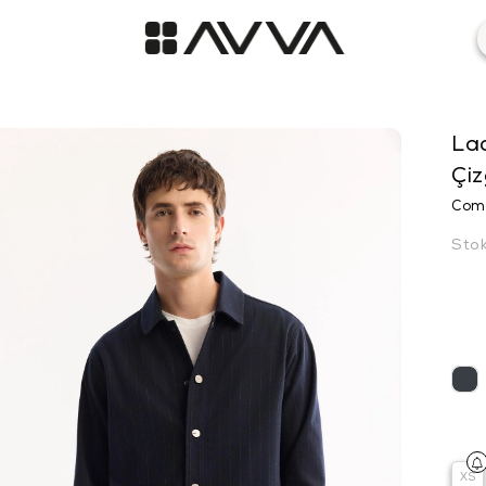
Lac
Çiz
Comf
Sto
XS