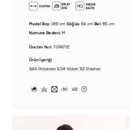
Model Boy:
189 cm
Göğüs:
94 cm
Bel:
85 cm
Numune Bedeni:
M
Üretim Yeri:
TÜRKİYE
Ürün İçeriği
%64 Polyester %34 Viskon %2 Elastan