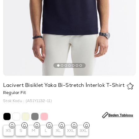
Lacivert Bisiklet Yaka Bi-Stretch İnterlok T-Shirt
Regular Fit
Stok Kodu
(A51Y1132-11)
Beden Tablosu
XS
S
M
L
XL
XXL
3XL