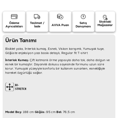
Stoktaki
Ödeme
Teslimat /
Satış
AVVA Puan
Mağazalar
Ayrıcalıkları
İade
Danışmanı
Ürün Tanımı
Bisiklet yaka, İnterlok kumaş, Esnek, Viskon karışımlı, Yumuşak tuşe,
Göğüste enjeksiyon yazı baskı detaylı, Regular fit T-shirt
İnterlok Kumaş:
Çift katmanlı örme yapısıyla daha tok, daha dolgun ve
esnek bir kumaştır. Dayanıklı dokusu sayesinde formunu uzun süre
korur. Yumuşak yüzeyiyle konforlu bir kullanım sunarken, esnekliğiyle
hareket özgürlüğü sağlar.
Model Boy:
188 cm
Göğüs:
95 cm
Bel:
76,5 cm