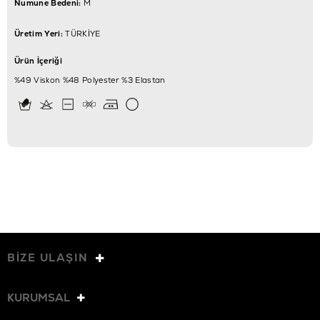
Numune Bedeni:
M
Üretim Yeri:
TÜRKİYE
Ürün İçeriği
%49 Viskon %48 Polyester %3 Elastan
BİZE ULAŞIN
KURUMSAL