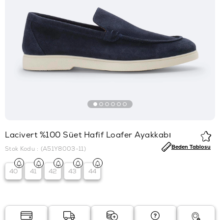
Lacivert %100 Süet Hafif Loafer Ayakkabı
Beden Tablosu
Stok Kodu
(A51Y8003-11)
40
41
42
43
44