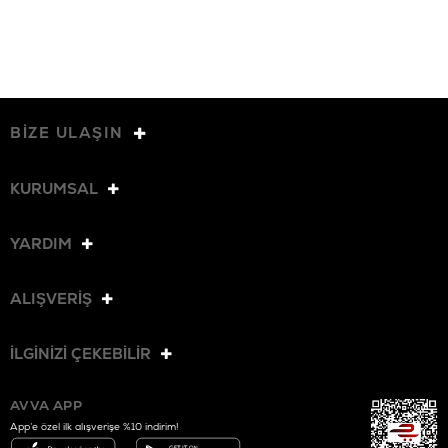
BİZE ULAŞIN
KURUMSAL
YARDIM
ALIŞVERİŞ
İLGİNİZİ ÇEKEBİLİR
AVVA APP
App’e özel ilk alışverişe %10 indirim!