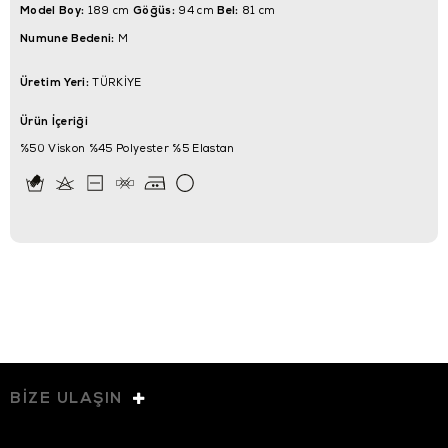
Model Boy:
Göğüs:
Bel:
189 cm
94 cm
81 cm
Numune Bedeni:
M
Üretim Yeri:
TÜRKİYE
Ürün İçeriği
%50 Viskon %45 Polyester %5 Elastan
BİZE ULAŞIN