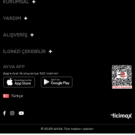
KURUMSAL
YARDIM
ALIŞVERİŞ
İLGİNİZİ ÇEKEBİLİR
AVVA APP
App’e özel ilk alışverişe %10 indirim!
Türkçe
© 2025 AVVA. Tüm hakları saklıdır.