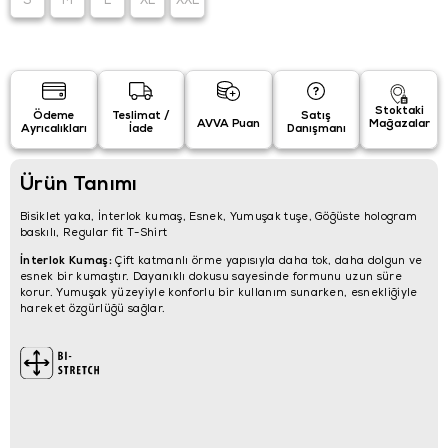
S
M
L
XL
XXL
Stoktaki
Ödeme
Teslimat /
Satış
AVVA Puan
Mağazalar
Ayrıcalıkları
İade
Danışmanı
Ürün Tanımı
Bisiklet yaka, İnterlok kumaş, Esnek, Yumuşak tuşe, Göğüste hologram
baskılı, Regular fit T-Shirt
İnterlok Kumaş:
Çift katmanlı örme yapısıyla daha tok, daha dolgun ve
esnek bir kumaştır. Dayanıklı dokusu sayesinde formunu uzun süre
korur. Yumuşak yüzeyiyle konforlu bir kullanım sunarken, esnekliğiyle
hareket özgürlüğü sağlar.