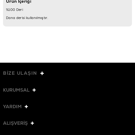
Ürün İçeriği
%100 Deri
Dana derisi kullanılmıştır.
BİZE ULAŞIN
KURUMSAL
YARDIM
ALIŞVERİŞ