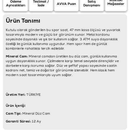
Ödeme
Teslimat /
Satış
AVVA Puan
Mağazalar
Ayrıcalıkları
İade
Danışmanı
Ürün Tanımı
Kutulu olarak gönderilen bu spor saat, 47 mm kasa ölçüsü ve yuvarlak
tasarımıyla modern ve güçlü bir görünüm sunar. Metal kordonu
sayesinde dayanıklı ve şık bir kullanım sağlar. 3 ATM suya dayanıklılık
özelliği ile günlük kullanıma uygundur. Hem spor hem de günlük
kombinlerle rahatlıkla tercih edilebilir.
Mineral Cam:
Mineral camdan üretilen bu düz cam, günlük kullanıma
uygun dayanıklılık sunar. Çizilmelere karşı temel seviyede dirençlidir ve
darbelere karşı koruma sağlar. Düz ve şeffaf yapısı sayesinde saatin
kadranı net, temiz ve doğal bir görünümle izlenebilir. Hem klasik hem
modern saat tasarımlarıyla uyum sağlar.
Üretim Yeri:
TÜRKİYE
Ürün İçeriği
Cam Tipi:
Mineral Düz Cam
Garanti Süresi:
12 Ay