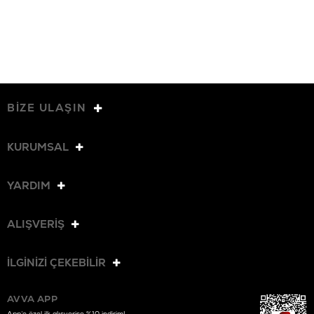
BİZE ULAŞIN
KURUMSAL
YARDIM
ALIŞVERİŞ
İLGİNİZİ ÇEKEBİLİR
AVVA APP
App’e özel ilk alışverişe %10 indirim!