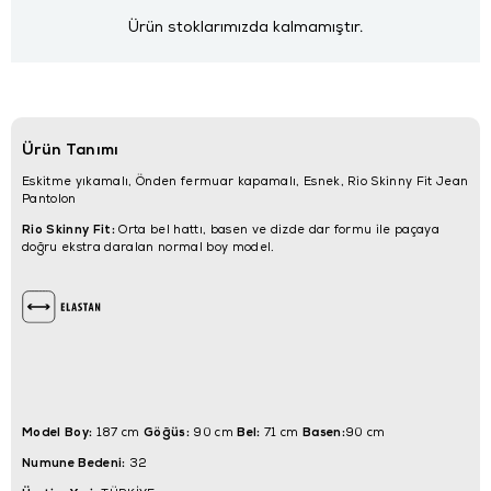
Ürün stoklarımızda kalmamıştır.
Ürün Tanımı
Eskitme yıkamalı, Önden fermuar kapamalı, Esnek, Rio Skinny Fit Jean
Pantolon
Rio Skinny Fit:
Orta bel hattı, basen ve dizde dar formu ile paçaya
doğru ekstra daralan normal boy model.
Model Boy:
Göğüs:
Bel:
Basen:
187 cm
90 cm
71 cm
90 cm
Numune Bedeni:
32