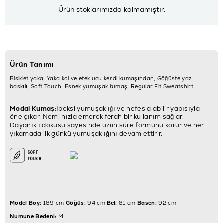
Ürün stoklarımızda kalmamıştır.
Ürün Tanımı
Bisiklet yaka, Yaka kol ve etek ucu kendi kumaşından, Göğüste yazı
baskılı, Soft Touch, Esnek yumuşak kumaş, Regular Fit Sweatshirt
Modal Kumaş:
İpeksi yumuşaklığı ve nefes alabilir yapısıyla
öne çıkar. Nemi hızla emerek ferah bir kullanım sağlar.
Dayanıklı dokusu sayesinde uzun süre formunu korur ve her
yıkamada ilk günkü yumuşaklığını devam ettirir.
Model Boy:
189 cm
Göğüs:
94 cm
Bel:
81 cm
Basen:
92 cm
Numune Bedeni:
M