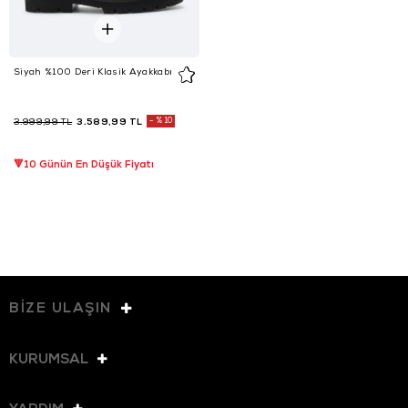
Siyah %100 Deri Klasik Ayakkabı
3.589,99 TL
%10
3.999,99 TL
🔻10 Günün En Düşük Fiyatı
BİZE ULAŞIN
KURUMSAL