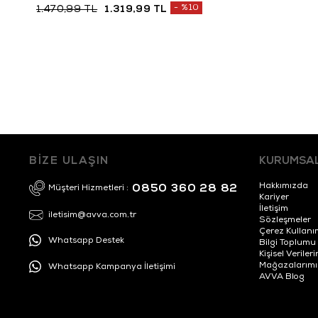
%10
1.470,99 TL
1.319,99 TL
BİZE ULAŞIN
KURUMSA
Hakkımızda
0850 360 28 82
Müşteri Hizmetleri :
Kariyer
İletişim
iletisim@avva.com.tr
Sözleşmeler
Çerez Kullanı
Whatsapp Destek
Bilgi Toplumu
Kişisel Veril
Mağazalarımı
Whatsapp Kampanya İletişimi
AVVA Blog