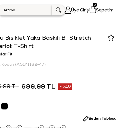
0
Üye Girişi
Sepetim
u Bisiklet Yaka Baskılı Bi-Stretch
erlok T-Shirt
lar Fit
k Kodu
(A51Y1162-47)
689,99 TL
6,99 TL
%
10
İndirim
Beden Tablosu