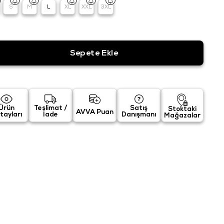
S
M
L
XL
XXL
3XL
Ürün
Teslimat /
Satış
Stoktaki
AVVA Puan
tayları
İade
Danışmanı
Mağazalar