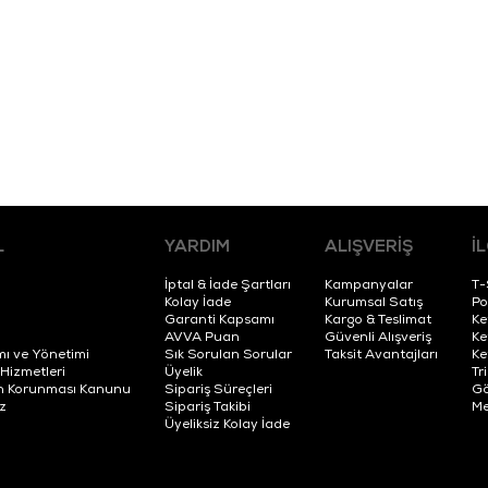
L
YARDIM
ALIŞVERİŞ
İ
İptal & İade Şartları
Kampanyalar
T-
Kolay İade
Kurumsal Satış
Po
Garanti Kapsamı
Kargo & Teslimat
Ke
AVVA Puan
Güvenli Alışveriş
Ke
mı ve Yönetimi
Sık Sorulan Sorular
Taksit Avantajları
Ke
 Hizmetleri
Üyelik
Tr
erin Korunması Kanunu
Sipariş Süreçleri
Gö
z
Sipariş Takibi
Me
Üyeliksiz Kolay İade