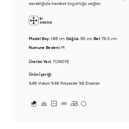
esnekliğiyle hareket özgürlüğü sağlar.
Model Boy:
188 cm
Göğüs:
95 cm
Bel:
76,5 cm
Numune Bedeni:
M
Üretim Yeri:
TÜRKİYE
Ürün İçeriği
%48 Viskon %46 Polyester %6 Elastan