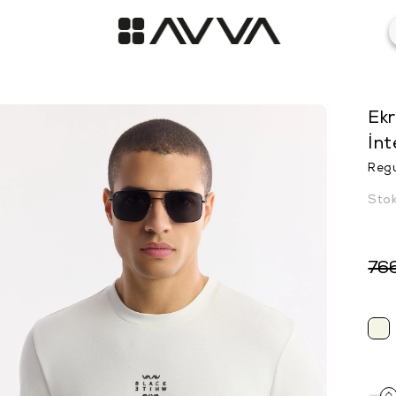
Ekr
İnt
Regu
Sto
76