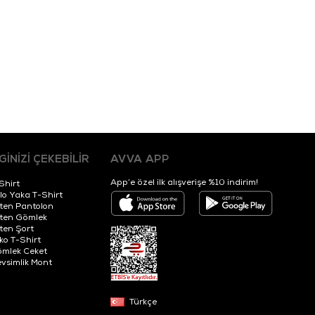
LGİNİZİ ÇEKEBİLİR
AVVA APP
App’e özel ilk alışverişe %10 indirim!
Shirt
lo Yaka T-Shirt
ten Pantolon
ten Gömlek
ten Şort
iko T-Shirt
mlek Ceket
vsimlik Mont
Türkçe