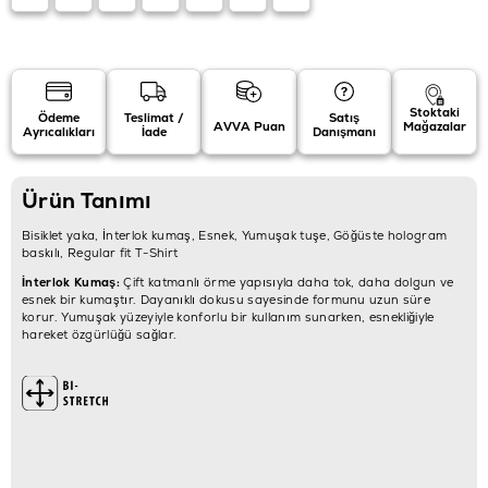
Stoktaki
Ödeme
Teslimat /
Satış
AVVA Puan
Mağazalar
Ayrıcalıkları
İade
Danışmanı
Ürün Tanımı
Bisiklet yaka, İnterlok kumaş, Esnek, Yumuşak tuşe, Göğüste hologram
baskılı, Regular fit T-Shirt
İnterlok Kumaş:
Çift katmanlı örme yapısıyla daha tok, daha dolgun ve
esnek bir kumaştır. Dayanıklı dokusu sayesinde formunu uzun süre
korur. Yumuşak yüzeyiyle konforlu bir kullanım sunarken, esnekliğiyle
hareket özgürlüğü sağlar.