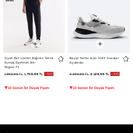
Siyah Beli Lastikli Bağcıklı Teknik
Beyaz Nefes Alan Hafif Sneaker
Kumaş Eşofman Altı
Ayakkabı
Regular Fit
1.955,99 TL
1.759,99 TL
%10
2.369,99 TL
2.129,99 TL
%10
🔻10 Günün En Düşük Fiyatı
🔻10 Günün En Düşük Fiyatı