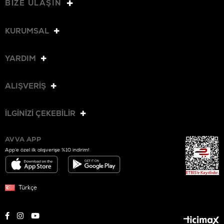
BİZE ULAŞIN
KURUMSAL
YARDIM
ALIŞVERİŞ
İLGİNİZİ ÇEKEBİLİR
AVVA APP
App’e özel ilk alışverişe %10 indirim!
Türkçe