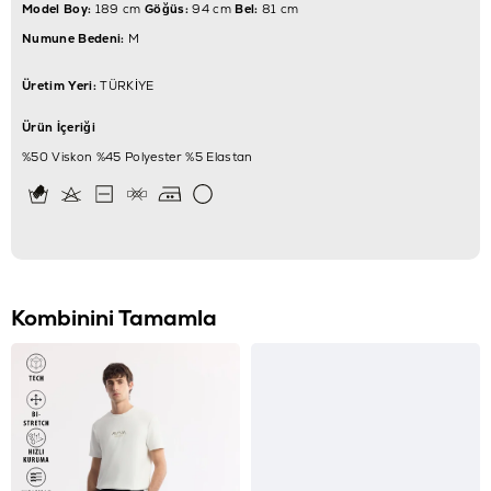
Model Boy:
189 cm
Göğüs:
94 cm
Bel:
81 cm
Numune Bedeni:
M
Üretim Yeri:
TÜRKİYE
Ürün İçeriği
%50 Viskon %45 Polyester %5 Elastan
Kombinini Tamamla