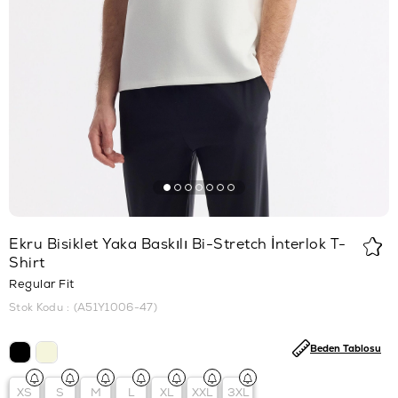
Ekru Bisiklet Yaka Baskılı Bi-Stretch İnterlok T-
Shirt
Regular Fit
Stok Kodu
(A51Y1006-47)
Beden Tablosu
XS
S
M
L
XL
XXL
3XL