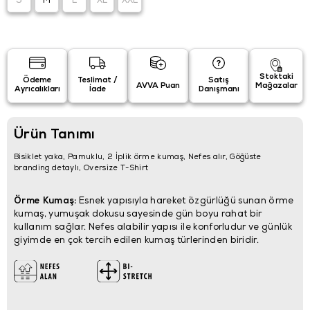
S
M
L
XL
XXL
Stoktaki
Ödeme
Teslimat /
Satış
AVVA Puan
Mağazalar
Ayrıcalıkları
İade
Danışmanı
Ürün Tanımı
Bisiklet yaka, Pamuklu, 2 İplik örme kumaş, Nefes alır, Göğüste
branding detaylı, Oversize T-Shirt
Örme Kumaş:
Esnek yapısıyla hareket özgürlüğü sunan örme
kumaş, yumuşak dokusu sayesinde gün boyu rahat bir
kullanım sağlar. Nefes alabilir yapısı ile konforludur ve günlük
giyimde en çok tercih edilen kumaş türlerinden biridir.