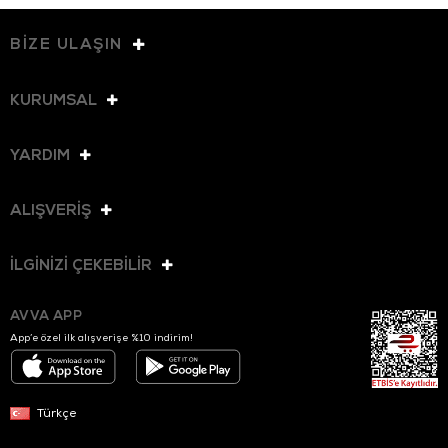
BİZE ULAŞIN
KURUMSAL
YARDIM
ALIŞVERİŞ
İLGİNİZİ ÇEKEBİLİR
AVVA APP
App’e özel ilk alışverişe %10 indirim!
Türkçe