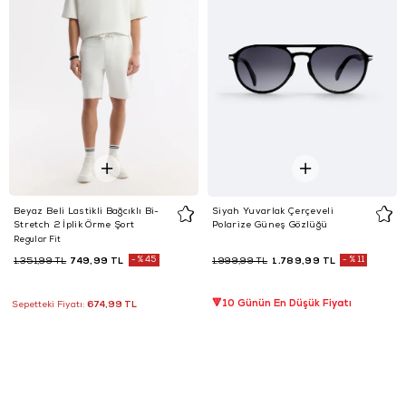
Beyaz Beli Lastikli Bağcıklı Bi-
Siyah Yuvarlak Çerçeveli
Stretch 2 İplik Örme Şort
Polarize Güneş Gözlüğü
Regular Fit
749,99 TL
%45
1.789,99 TL
%11
1.351,99 TL
1.999,99 TL
🔻10 Günün En Düşük Fiyatı
674,99 TL
Sepetteki Fiyatı: