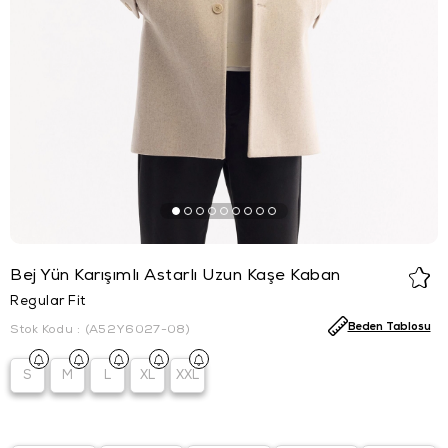
Bej Yün Karışımlı Astarlı Uzun Kaşe Kaban
Regular Fit
Beden Tablosu
Stok Kodu
(A52Y6027-08)
S
M
L
XL
XXL