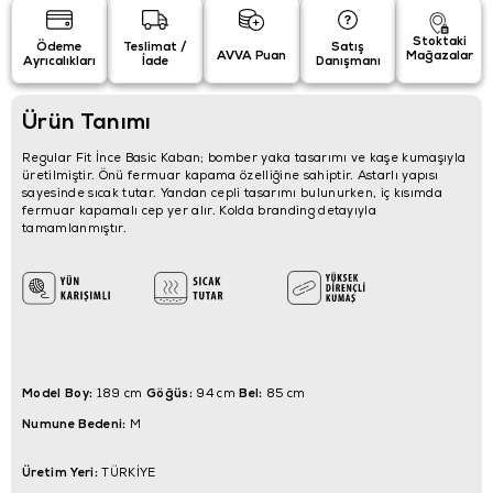
Stoktaki
Ödeme
Teslimat /
Satış
AVVA Puan
Mağazalar
Ayrıcalıkları
İade
Danışmanı
Ürün Tanımı
Regular Fit İnce Basic Kaban; bomber yaka tasarımı ve kaşe kumaşıyla
üretilmiştir. Önü fermuar kapama özelliğine sahiptir. Astarlı yapısı
sayesinde sıcak tutar. Yandan cepli tasarımı bulunurken, iç kısımda
fermuar kapamalı cep yer alır. Kolda branding detayıyla
tamamlanmıştır.
Model Boy:
Göğüs:
Bel:
189 cm
94 cm
85 cm
Numune Bedeni:
M
Üretim Yeri:
TÜRKİYE