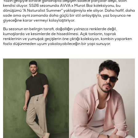
Yazın gelişiyle birlikte gardıropta değişen sadece parçalar değil, stilin
kendisi oluyor. SS26 sezonunda AVVA x Murat Boz koleksiyonu, bu
dönüşümü "A Naturalist Summer" yaklaşımıyla ele alıyor. Daha hafif, daha
sade ama aynı zamanda daha güçlü bir stil anlayışıyla, yaz boyunca ne
giyeceğine karar vermeyi kolaylaştırıyor.
Bu sezonun en belirgin tarafı, doğallığın yalnızca renklerde değil,
kumaşlarda ve kesimlerde de hissedilmesi. Açık tonların, toprak
renklerinin ve yumuşak geçişlerin öne çıktığı koleksiyon, kombin yaparken
fazla düşünmeden uyum yakalayabileceğin bir yapı sunuyor.