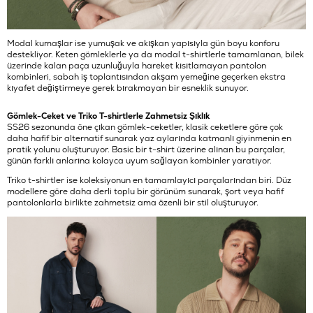
Modal kumaşlar ise yumuşak ve akışkan yapısıyla gün boyu konforu
destekliyor. Keten gömleklerle ya da modal t-shirtlerle tamamlanan, bilek
üzerinde kalan paça uzunluğuyla hareket kısıtlamayan pantolon
kombinleri, sabah iş toplantısından akşam yemeğine geçerken ekstra
kıyafet değiştirmeye gerek bırakmayan bir esneklik sunuyor.
Gömlek-Ceket ve Triko T-shirtlerle Zahmetsiz Şıklık
SS26 sezonunda öne çıkan gömlek-ceketler, klasik ceketlere göre çok
daha hafif bir alternatif sunarak yaz aylarında katmanlı giyinmenin en
pratik yolunu oluşturuyor. Basic bir t-shirt üzerine alınan bu parçalar,
günün farklı anlarına kolayca uyum sağlayan kombinler yaratıyor.
Triko t-shirtler ise koleksiyonun en tamamlayıcı parçalarından biri. Düz
modellere göre daha derli toplu bir görünüm sunarak, şort veya hafif
pantolonlarla birlikte zahmetsiz ama özenli bir stil oluşturuyor.