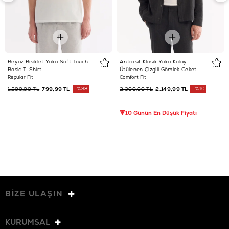
Beyaz Bisiklet Yaka Soft Touch
Antrasit Klasik Yaka Kolay
Basic T-Shirt
Ütülenen Çizgili Gömlek Ceket
Regular Fit
Comfort Fit
1.299,99 TL
799,99 TL
%38
2.399,99 TL
2.149,99 TL
%10
🔻10 Günün En Düşük Fiyatı
BİZE ULAŞIN
KURUMSAL