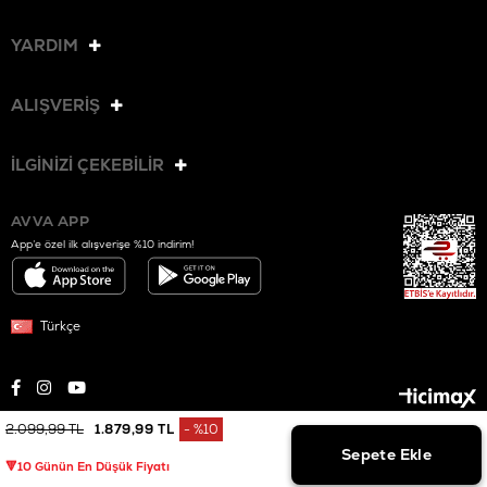
YARDIM
ALIŞVERİŞ
İLGİNİZİ ÇEKEBİLİR
AVVA APP
App’e özel ilk alışverişe %10 indirim!
Türkçe
2.099,99 TL
1.879,99 TL
%
10
© 2025 AVVA. Tüm hakları saklıdır.
İndirim
🔻10 Günün En Düşük Fiyatı