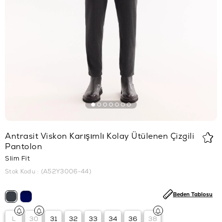
Antrasit Viskon Karışımlı Kolay Ütülenen Çizgili
Pantolon
Slim Fit
Stok Kodu
(A52Y3006-44)
Beden Tablosu
L
30
31
32
33
34
36
38