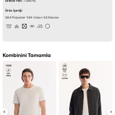
Üretim Yeri:
TÜRKİYE
Ürün İçeriği
%64 Polyester %34 Viskon %2 Elastan
Kombinini Tamamla