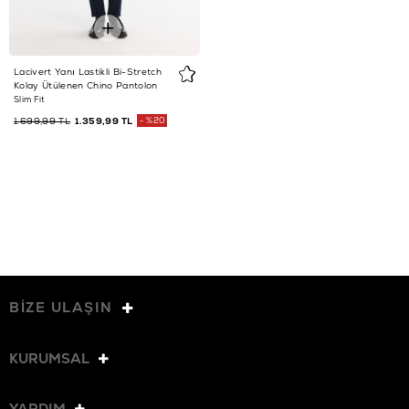
Lacivert Yanı Lastikli Bi-Stretch
Kolay Ütülenen Chino Pantolon
Slim Fit
1.699,99 TL
1.359,99 TL
%20
BİZE ULAŞIN
KURUMSAL
YARDIM