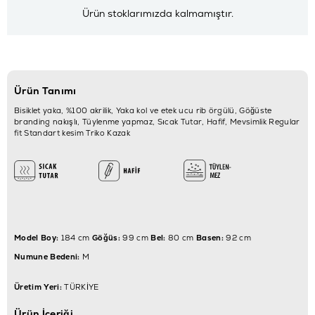
Ürün stoklarımızda kalmamıştır.
Ürün Tanımı
Bisiklet yaka, %100 akrilik, Yaka kol ve etek ucu rib örgülü, Göğüste
branding nakışlı, Tüylenme yapmaz, Sıcak Tutar, Hafif, Mevsimlik Regular
fit Standart kesim Triko Kazak
Model Boy:
184 cm
Göğüs:
99 cm
Bel:
80 cm
Basen:
92 cm
Numune Bedeni:
M
Üretim Yeri:
TÜRKİYE
Ürün İçeriği