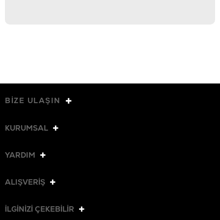
BİZE ULAŞIN
KURUMSAL
YARDIM
ALIŞVERİŞ
İLGİNİZİ ÇEKEBİLİR