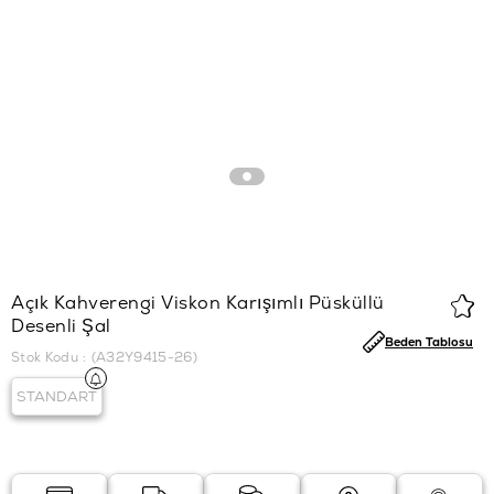
Açık Kahverengi Viskon Karışımlı Püsküllü
Desenli Şal
Beden Tablosu
Stok Kodu
(A32Y9415-26)
STANDART